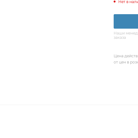
Нет в нал
Наши менедж
заказа
Цена действ
от цен в ро