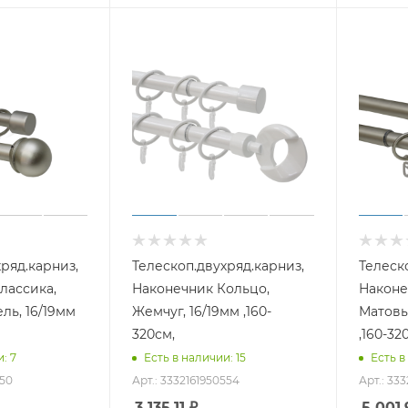
ряд.карниз,
Телескоп.двухряд.карниз,
Телеск
лассика,
Наконечник Кольцо,
Наконе
ль, 16/19мм
Жемчуг, 16/19мм ,160-
Матовы
320см,
,160-32
: 7
Есть в наличии: 15
Есть в
550
Арт.: 3332161950554
Арт.: 333
3 135.11
₽
5 001.