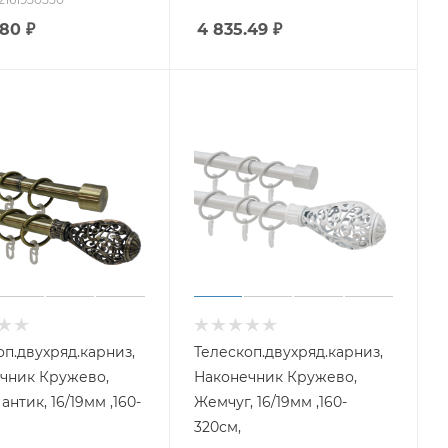
.80
₽
4 835.49
₽
оп.двухряд.карниз,
Телескоп.двухряд.карниз,
чник Кружево,
Наконечник Кружево,
антик, 16/19мм ,160-
Жемчуг, 16/19мм ,160-
320см,