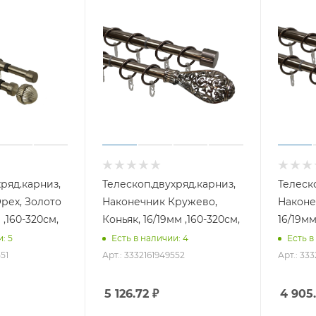
ряд.карниз,
Телескоп.двухряд.карниз,
Телеск
рех, Золото
Наконечник Кружево,
Наконе
 ,160-320см,
Коньяк, 16/19мм ,160-320см,
16/19мм
: 5
Есть в наличии: 4
Есть в
51
Арт.: 3332161949552
Арт.: 333
5 126.72
₽
4 905