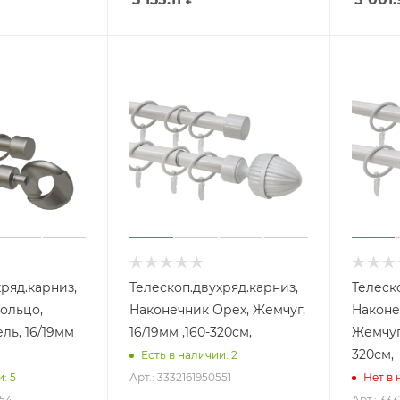
ряд.карниз,
Телескоп.двухряд.карниз,
Телеск
ольцо,
Наконечник Орех, Жемчуг,
Наконе
ль, 16/19мм
16/19мм ,160-320см,
Жемчуг,
320см,
Есть в наличии: 2
Арт.: 3332161950551
: 5
Нет в
554
Арт.: 33