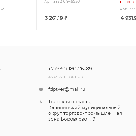
Арт.: 3332161949550
Нет в
552
Арт.: 33
3 261.19
₽
4 931.
+7 (930) 180-76-89
А
ЗАКАЗАТЬ ЗВОНОК
fdptver@mail.ru
Тверская область,
Калининский муниципальный
округ, торгово-промышленная
зона Боровлёво-1, 9