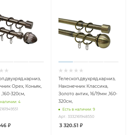
оп.двухряд.карниз,
Телескоп.двухряд.карниз,
чник Орех, Коньяк,
Наконечник Классика,
 ,160-320см,
Золото антик, 16/19мм ,160-
320см,
 наличии: 4
2161949551
Есть в наличии: 9
Арт.: 3332161948550
.46
₽
3 320.51
₽