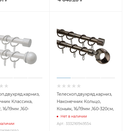
оп.двухряд.карниз,
Телескоп.двухряд.карниз,
чник Классика,
Наконечник Кольцо,
 16/19мм ,160-
Коньяк, 16/19мм ,160-320см,
Нет в наличии
Арт.: 3332161949554
 наличии
32161950550