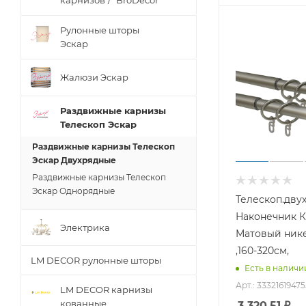
карнизов"/ "BroDecor"
Рулонные шторы
Эскар
Жалюзи Эскар
Раздвижные карнизы
Телескоп Эскар
Раздвижные карнизы Телескоп
Эскар Двухрядные
Раздвижные карнизы Телескоп
Эскар Однорядные
Телескоп.двух
Наконечник К
Электрика
Матовый нике
,160-320см,
LM DECOR рулонные шторы
Есть в наличии
Арт.: 3332161947
LM DECOR карнизы
кованные
3 320.51
₽