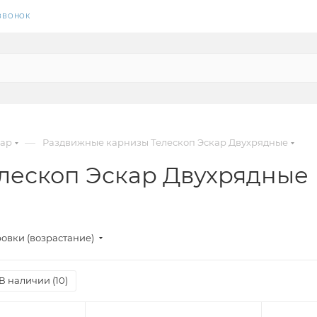
 ЗВОНОК
—
кар
Раздвижные карнизы Телескоп Эскар Двухрядные
лескоп Эскар Двухрядные
овки (возрастание)
В наличии (
10
)