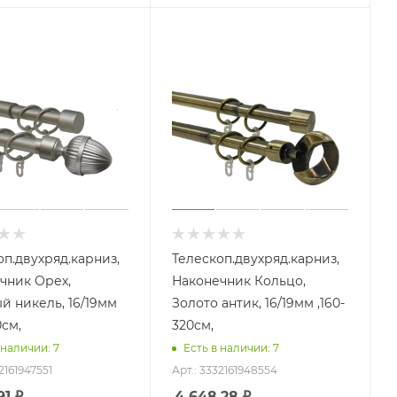
оп.двухряд.карниз,
Телескоп.двухряд.карниз,
чник Орех,
Наконечник Кольцо,
й никель, 16/19мм
Золото антик, 16/19мм ,160-
0см,
320см,
 наличии: 7
Есть в наличии: 7
2161947551
Арт.: 3332161948554
91
₽
4 648.28
₽