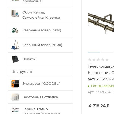
продукция
Обои, Келид,
Самоклейка, Клеенка
Сезонный товар (лето)
Сезонный товар (зима)
Лопаты
Телескоп.двух
Инструмент
Наконечник О
антик, 16/19мм
Электроды "GOODEL"
Есть в наличии
Арт.: 33321619485
Внутренняя отделка
4 718.24
₽
Карнизы "Мир