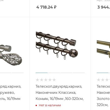
4 718.24
₽
3 944
ряд.карниз,
Телескоп.двухряд.карниз,
Телеск
ружево,
Наконечник Классика,
Наконе
ль, 16/19мм
Коньяк, 16/19мм ,160-320см,
Золото 
320см,
Нет в наличии