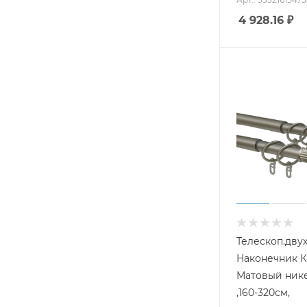
4 928.16
₽
Телескоп.двух
Наконечник К
Матовый нике
,160-320см,