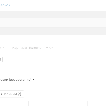
 ЗВОНОК
—
r"
Карнизы "Телескоп" МК
3
овки (возрастание)
В наличии (
3
)