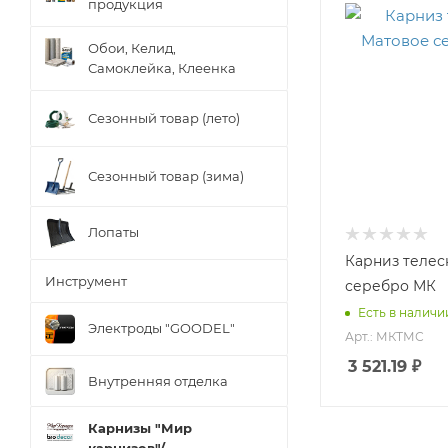
продукция
Обои, Келид,
Самоклейка, Клеенка
Сезонный товар (лето)
Сезонный товар (зима)
Лопаты
Карниз телес
Инструмент
серебро МК
Есть в наличии
Электроды "GOODEL"
Арт.: МКТМС
3 521.19
₽
Внутренняя отделка
Карнизы "Мир