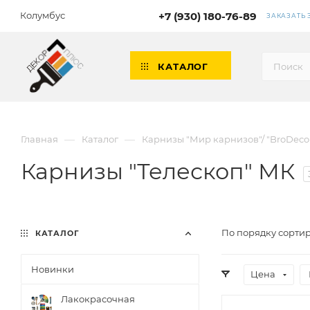
Колумбус
+7 (930) 180-76-89
ЗАКАЗАТЬ
КАТАЛОГ
—
—
Главная
Каталог
Карнизы "Мир карнизов"/ "BroDeco
Карнизы "Телескоп" МК
По порядку сортир
КАТАЛОГ
Новинки
Цена
Лакокрасочная