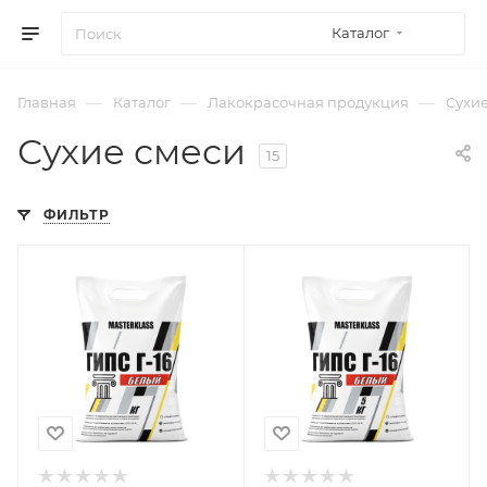
Каталог
—
—
—
Главная
Каталог
Лакокрасочная продукция
Сухи
Сухие смеси
15
ФИЛЬТР