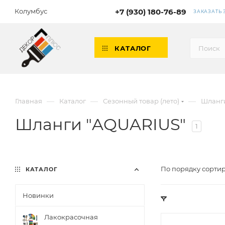
Колумбус
+7 (930) 180-76-89
ЗАКАЗАТЬ
КАТАЛОГ
—
—
—
Главная
Каталог
Сезонный товар (лето)
Шланг
Шланги "AQUARIUS"
1
По порядку сортир
КАТАЛОГ
Новинки
Лакокрасочная