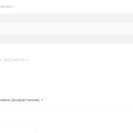
 ЗВОНОК
и "AQUARIUS"
овки (возрастание)