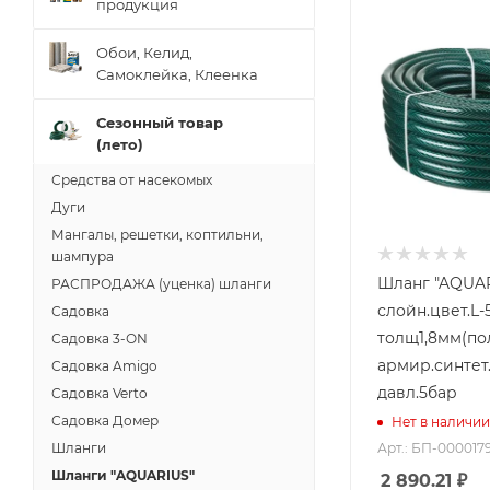
продукция
Обои, Келид,
Самоклейка, Клеенка
Сезонный товар
(лето)
Средства от насекомых
Дуги
Мангалы, решетки, коптильни,
шампура
Шланг "AQUAR
РАСПРОДАЖА (уценка) шланги
слойн.цвет.L-
Садовка
толщ1,8мм(п
Садовка 3-ОN
армир.синтет
Садовка Amigo
давл.5бар
Садовка Verto
Садовка Домер
Нет в наличии
Шланги
Арт.: БП-000017
Шланги "AQUARIUS"
2 890.21
₽