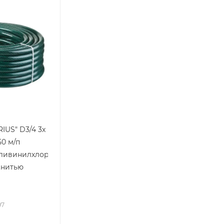
IUS" D3/4 3х
50 м/п
оливинилхлорид)
.нитью
97