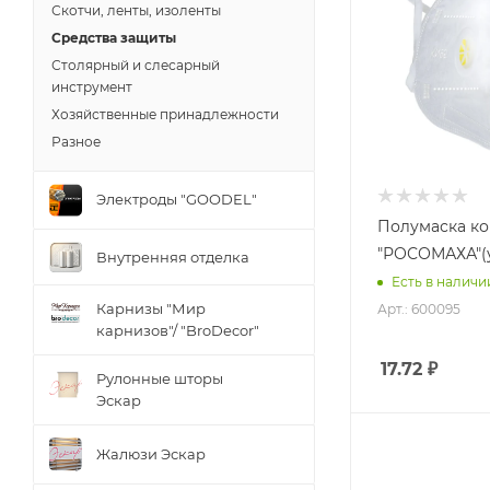
Скотчи, ленты, изоленты
Средства защиты
Столярный и слесарный
инструмент
Хозяйственные принадлежности
Разное
Электроды "GOODEL"
Полумаска ко
"РОСОМАХА"(у
Внутренняя отделка
Есть в наличии
Карнизы "Мир
Арт.: 600095
карнизов"/ "BroDecor"
17.72
₽
Рулонные шторы
Эскар
Жалюзи Эскар