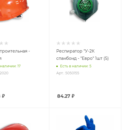
строительная -
Респиратор "У-2К
я
спанбонд - "Евро" 1шт (5)
 наличии: 17
Есть в наличии: 5
72020
Арт.: 5050155
8
₽
84.27
₽