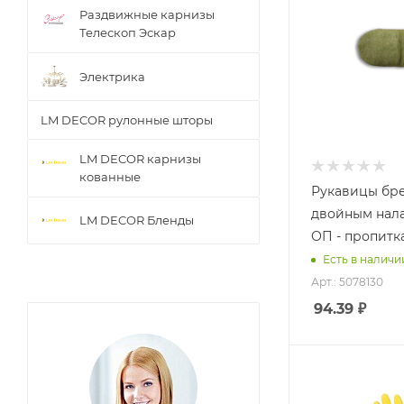
Раздвижные карнизы
Телескоп Эскар
Электрика
LM DECOR рулонные шторы
LM DECOR карнизы
кованные
Рукавицы бре
двойным нал
LM DECOR Бленды
ОП - пропитка
Есть в наличи
Арт.: 5078130
94.39
₽