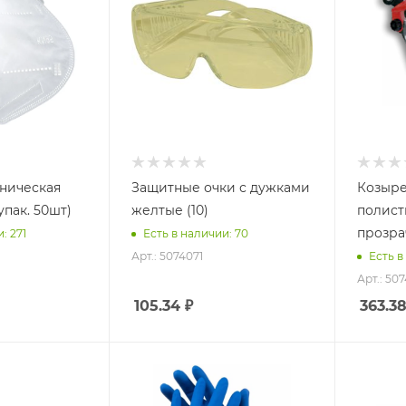
ническая
Защитные очки с дужками
Козыре
пак. 50шт)
желтые (10)
полис
прозра
: 271
Есть в наличии: 70
Арт.: 5074071
Есть в
Арт.: 50
105.34
₽
363.3