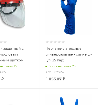
к защитный с
Перчатки латексные
тироловым
универсальные - синие L -
чным щитком
(уп. 25 пар)
 наличии: 15
Есть в наличии: 25
74185
Арт.: 5076252
8
₽
1 053.07
₽