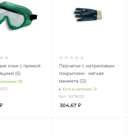
ые очки с прямой
Перчатки с нитриловым
яцией (5)
покрытием - мягкая
манжета (12)
 наличии: 56
74015
Есть в наличии: 12
Арт.: 5079050
₽
304.67
₽