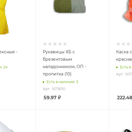
ексные -
Рукавицы ХБ с
Каска 
брезентовым
красна
наладонником, ОП -
и: 24
Есть в
пропитка (10)
Арт.: 50
Есть в наличии: 5
Арт.: 5078110
59.97
₽
222.4