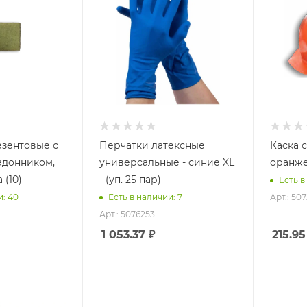
зентовые с
Перчатки латексные
Каска 
адонником,
универсальные - синие XL
оранж
 (10)
- (уп. 25 пар)
Есть в
Арт.: 50
и: 40
Есть в наличии: 7
Арт.: 5076253
1 053.37
₽
215.95