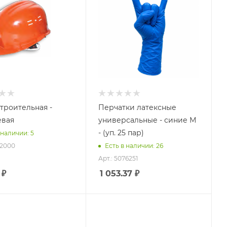
строительная -
Перчатки латексные
евая
универсальные - синие М
- (уп. 25 пар)
 наличии: 5
72000
Есть в наличии: 26
Арт.: 5076251
₽
1 053.37
₽