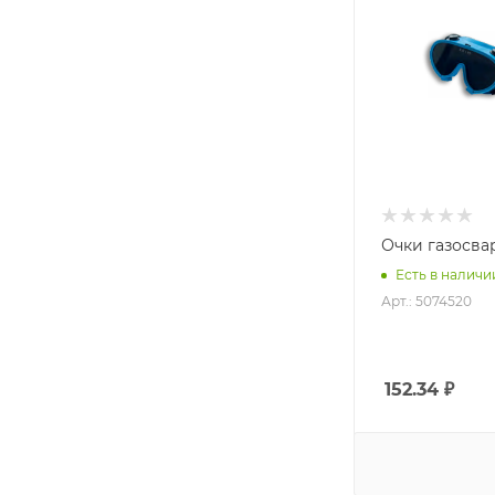
Очки газосв
Есть в наличии
Арт.: 5074520
152.34
₽