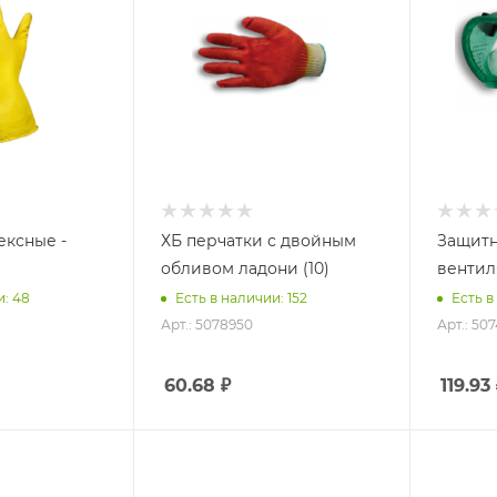
ексные -
ХБ перчатки с двойным
Защитн
обливом ладони (10)
вентил
и: 48
Есть в наличии: 152
Есть в
Арт.: 5078950
Арт.: 50
60.68
₽
119.93