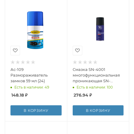
Ас-109
Смазка SN-4001
Размораживатель
многофункциональная
замков 59 мл (24)
проникающая SN-
40,аэрозоль,140мл (24)
Есть в наличии: 49
Есть в наличии: 100
148.18
₽
276.94
₽
В КОРЗИНУ
В КОРЗИНУ