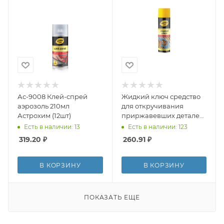
Ас-9008 Клей-спрей
Жидкий ключ средство
аэрозоль 210мл
для откручивания
Астрохим (12шт)
приржавевших деталей,
аэрозоль, Ас-451, 335 мл
Есть в наличии: 13
Есть в наличии: 123
(12)
319.20
₽
260.91
₽
В КОРЗИНУ
В КОРЗИНУ
ПОКАЗАТЬ ЕЩЕ