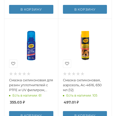
В КОРЗИНУ
В КОРЗИНУ
Смазка силиконовая для
Смазка силиконовая,
резин уплотнителей с
аэрозоль, Ас-4616, 650
PTFE и UV фильтром,
мл (12)
флакон с губкой
Есть в наличии: 61
Есть в наличии: 105
Ас-4642, 100 мл (24)
355.03
₽
497.01
₽
В КОРЗИНУ
В КОРЗИНУ