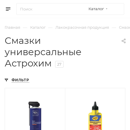
Каталог
—
—
—
Главная
Каталог
Лакокрасочная продукция
Смаз
Смазки
универсальные
Астрохим
27
ФИЛЬТР