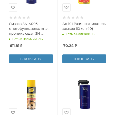
Смазка SN-4005
Ас-101 Размораживатель
многофункциональная
замков 60 мл (40)
проникающая SN-
Есть в наличии: 15
40,аэрозоль с умным
Есть в наличии: 213
рапылителем 520 мл (12)
611.81
₽
70.24
₽
В КОРЗИНУ
В КОРЗИНУ