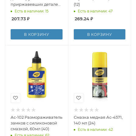
приржавевших деталей,
(12)
аэрозоль, Ас-4511, 140 мл
Есть в наличии: 15
Есть в наличии: 47
(24)
207.73
₽
269.24
₽
В КОРЗИНУ
В КОРЗИНУ
Ас-102 Размораживатель
Смазка медная Ас-4571,
замков с силиконовой
140 мл (24)
смазкой, 60мл (40)
Есть в наличии: 42
Есть в наличии: 62