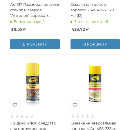
Ас-137 Размораживатель
Смазка для цепей,
стекол и замков
аэрозоль, Ас-4565, 520
"Антилед" аэрозоль
мл (12)
520мл (12)
Есть в наличии: 1
Есть в наличии: 48
311.55
₽
433.72
₽
В КОРЗИНУ
В КОРЗИНУ
Жидкий ключ средство
Смазка универсальная,
для откручивания
аэрозоль, Ас-458, 335 мл