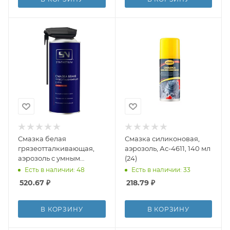
Смазка белая
Смазка силиконовая,
грязеотталкивающая,
аэрозоль, Ас-4611, 140 мл
аэрозоль с умным
(24)
распылителем, SN4525,
Есть в наличии: 48
Есть в наличии: 33
520мл
520.67
₽
218.79
₽
В КОРЗИНУ
В КОРЗИНУ