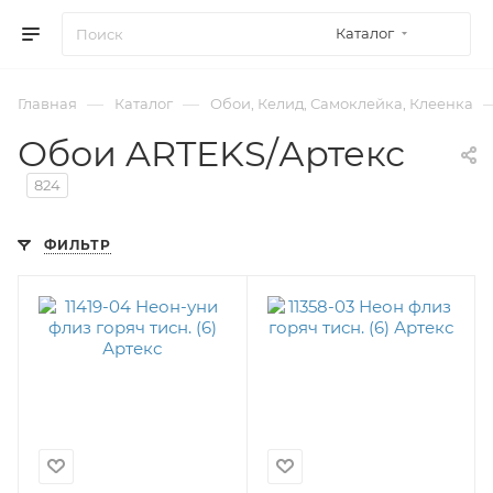
Каталог
—
—
Главная
Каталог
Обои, Келид, Самоклейка, Клеенка
Обои ARTEKS/Артекс
824
ФИЛЬТР