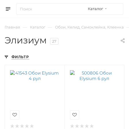
Каталог
—
—
Главная
Каталог
Обои, Келид, Самоклейка, Клеенка
Элизиум
27
ФИЛЬТР