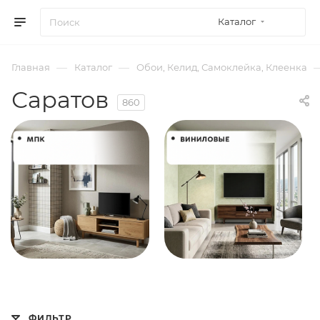
Каталог
—
—
Главная
Каталог
Обои, Келид, Самоклейка, Клеенка
Саратов
860
ФИЛЬТР