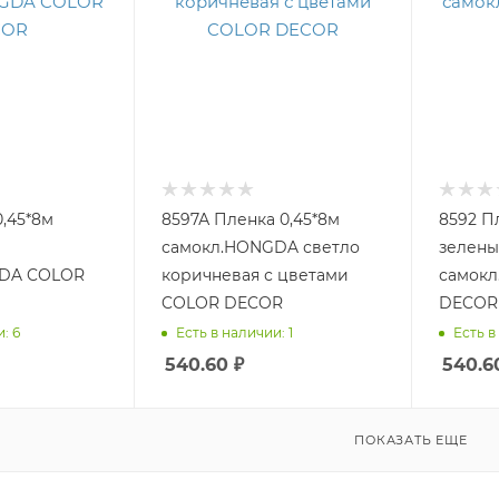
0,45*8м
8597А Пленка 0,45*8м
8592 П
самокл.HONGDA светло
зелены
OLOR
коричневая с цветами
самокл.H
COLOR DECOR
DECOR
: 6
Есть в наличии: 1
Есть в
540.60
₽
540.6
ПОКАЗАТЬ ЕЩЕ