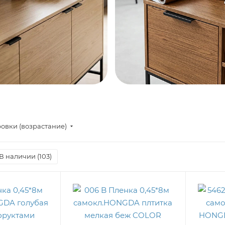
овки (возрастание)
В наличии (
103
)