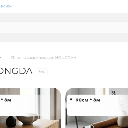
 ЗВОНОК
—
Пленка самоклеющая HONGDA
HONGDA
700