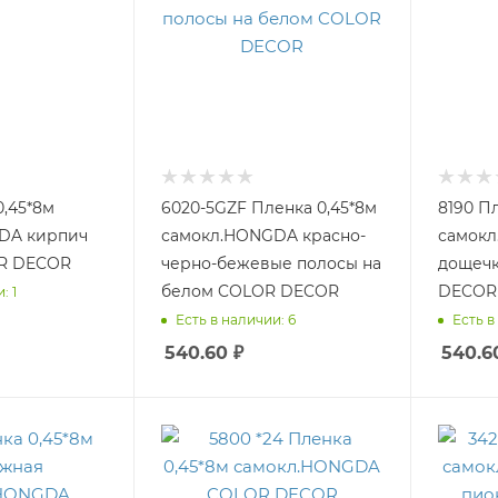
0,45*8м
6020-5GZF Пленка 0,45*8м
8190 П
DA кирпич
самокл.HONGDA красно-
самок
R DECOR
черно-бежевые полосы на
дощечк
белом COLOR DECOR
DECOR
: 1
Есть в наличии: 6
Есть в
540.60
₽
540.6