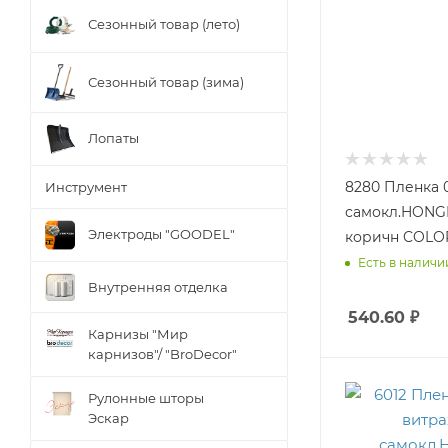
Сезонный товар (лето)
Сезонный товар (зима)
Лопаты
8280 Пленка 
Инструмент
самокл.HONG
Электроды "GOODEL"
коричн COLO
Есть в наличии
Внутренняя отделка
540.60
₽
Карнизы "Мир
карнизов"/ "BroDecor"
Рулонные шторы
Эскар