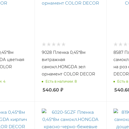
,45*8м
9028 Пленка 0,45*8м
8587 П
DA цветная
витражная
самокл
COLOR
самокл.HONGDA зел
на роз фо
орнамент COLOR DECOR
DECOR
: 4
Есть в наличии: 8
Есть в
540.60
₽
540.6