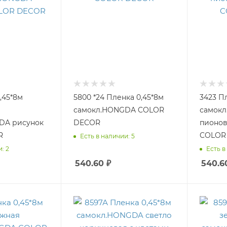
,45*8м
5800 *24 Пленка 0,45*8м
3423 П
самокл.HONGDA COLOR
самокл
DA рисунок
DECOR
пионов
R
COLOR
Есть в наличии: 5
: 2
Есть в
540.60
₽
540.6