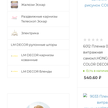
Жалюзи Эскар
Раздвижные карнизы
Телескоп Эскар
Электрика
LM DECOR рулонные шторы
6012 Пленка 0
витражная
LM DECOR карнизы
самокл.HONG
кованные
COLOR DECO
Есть в наличии
LM DECOR Бленды
540.60
₽