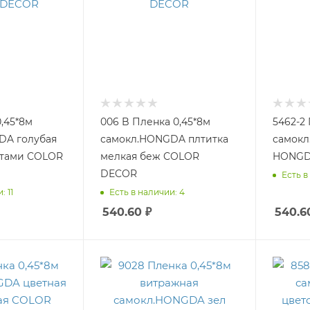
,45*8м
006 B Пленка 0,45*8м
5462-2
DA голубая
самокл.HONGDA плтитка
самокл
ктами COLOR
мелкая беж COLOR
HONGD
DECOR
Есть в
: 11
Есть в наличии: 4
540.60
₽
540.6