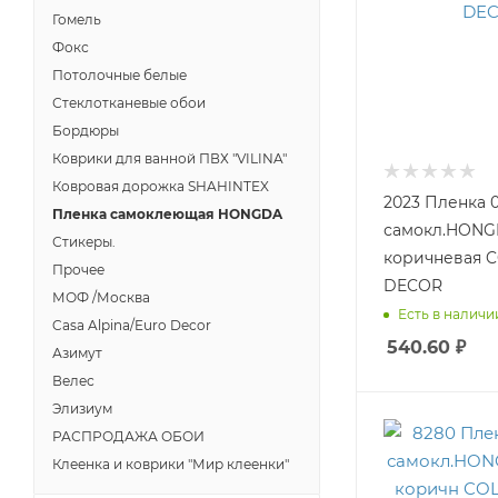
Гомель
Фокс
Потолочные белые
Стеклотканевые обои
Бордюры
Коврики для ванной ПВХ "VILINA"
Ковровая дорожка SHAHINTEX
2023 Пленка 0
Пленка самоклеющая HONGDA
самокл.HONG
Стикеры.
коричневая 
Прочее
DECOR
МОФ /Москва
Есть в наличии
Casa Alpina/Euro Decor
540.60
₽
Азимут
Велес
Элизиум
РАСПРОДАЖА ОБОИ
Клеенка и коврики "Мир клеенки"