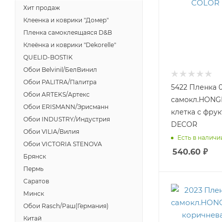
Хит продаж
Клеенка и коврики "Домер"
Пленка самоклеящаяся D&B
Клеёнка и коврики "Dekorelle"
QUELID-BOSTIK
Обои Belvinil/БелВинил
Обои PALITRA/Палитра
5422 Пленка 0
Обои ARTEKS/Артекс
самокл.HONG
Обои ERISMANN/Эрисманн
клетка с фру
Обои INDUSTRY/Индустрия
DECOR
Обои VILIA/Вилия
Есть в наличии
Обои VICTORIA STENOVA
540.60
₽
Брянск
Пермь
Саратов
Минск
Обои Rasch/Раш(Германия)
Китай