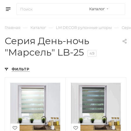
Каталог
—
—
—
Главная
Каталог
LM DECOR рулонные шторы
Сери
Серия День-ночь
"Марсель" LB-25
49
ФИЛЬТР