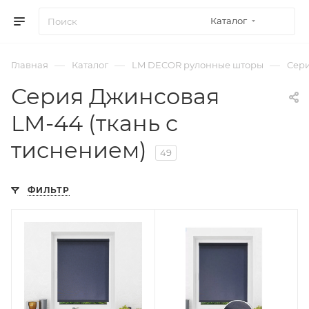
Каталог
—
—
—
Главная
Каталог
LM DECOR рулонные шторы
Сери
Серия Джинсовая
LM-44 (ткань с
тиснением)
49
ФИЛЬТР