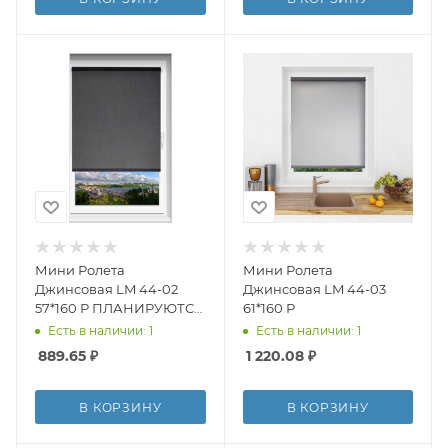
Мини Ролета
Мини Ролета
Джинсовая LM 44-02
Джинсовая LM 44-03
57*160 Р ПЛАНИРУЮТСЯ
61*160 Р
К ВЫВОДУ
Есть в наличии: 1
Есть в наличии: 1
889.65
₽
1 220.08
₽
В КОРЗИНУ
В КОРЗИНУ