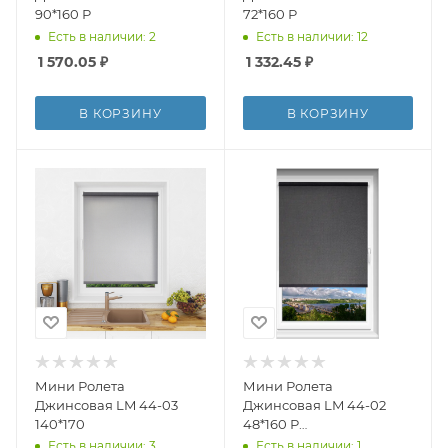
90*160 Р
72*160 Р
Есть в наличии: 2
Есть в наличии: 12
1 570.05
₽
1 332.45
₽
В КОРЗИНУ
В КОРЗИНУ
Мини Ролета
Мини Ролета
Джинсовая LM 44-03
Джинсовая LM 44-02
140*170
48*160 Р
ПЛАНИРУЮТСЯ К
Есть в наличии: 3
Есть в наличии: 1