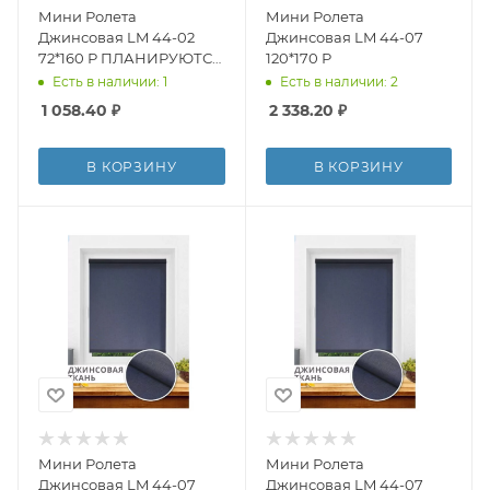
Мини Ролета
Мини Ролета
Джинсовая LM 44-02
Джинсовая LM 44-07
72*160 Р ПЛАНИРУЮТСЯ
120*170 Р
К ВЫВОДУ
Есть в наличии: 1
Есть в наличии: 2
1 058.40
₽
2 338.20
₽
В КОРЗИНУ
В КОРЗИНУ
Мини Ролета
Мини Ролета
Джинсовая LM 44-07
Джинсовая LM 44-07