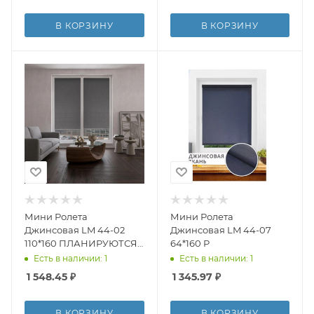
В КОРЗИНУ
В КОРЗИНУ
Мини Ролета
Мини Ролета
Джинсовая LM 44-02
Джинсовая LM 44-07
110*160 ПЛАНИРУЮТСЯ
64*160 Р
К ВЫВОДУ
Есть в наличии: 1
Есть в наличии: 1
1 548.45
₽
1 345.97
₽
В КОРЗИНУ
В КОРЗИНУ