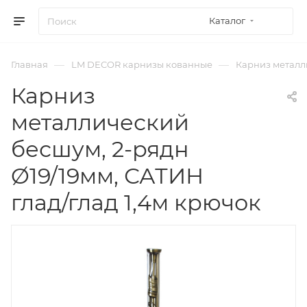
Каталог
—
—
Главная
LM DECOR карнизы кованные
Карниз металли
Карниз
металлический
бесшум, 2-рядн
Ø19/19мм, САТИН
глад/глад 1,4м крючок