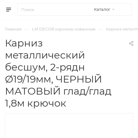
Каталог
—
—
Главная
LM DECOR карнизы кованные
Карниз металли
Карниз
металлический
бесшум, 2-рядн
Ø19/19мм, ЧЕРНЫЙ
МАТОВЫЙ глад/глад
1,8м крючок