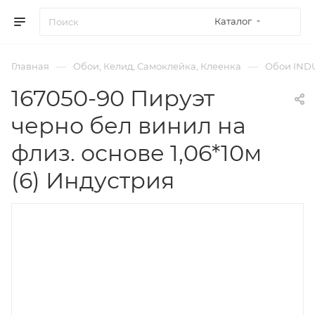
Каталог
—
—
Главная
Обои, Келид, Самоклейка, Клеенка
Обои IND
167050-90 Пируэт
черно бел винил на
флиз. основе 1,06*10м
(6) Индустрия