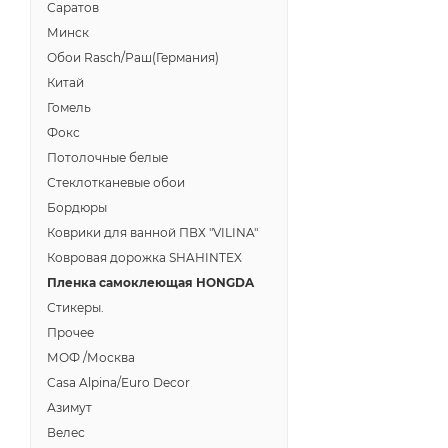
Саратов
Минск
Обои Rasch/Раш(Германия)
Китай
Гомель
Фокс
Потолочные белые
Стеклотканевые обои
Бордюры
Коврики для ванной ПВХ "VILINA"
Ковровая дорожка SHAHINTEX
Пленка самоклеющая HONGDA
Стикеры.
Прочее
МОФ /Москва
Casa Alpina/Euro Decor
Азимут
Велес