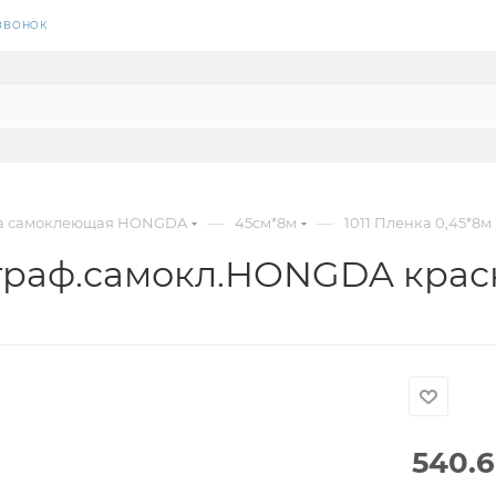
 ЗВОНОК
—
—
а самоклеющая HONGDA
45см*8м
1011 Пленка 0,45*
лограф.самокл.HONGDA кр
540.