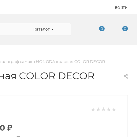
ВОЙТИ
0
0
Каталог
8м голограф.самокл.HONGDA красная COLOR DECOR
асная COLOR DECOR
60
₽