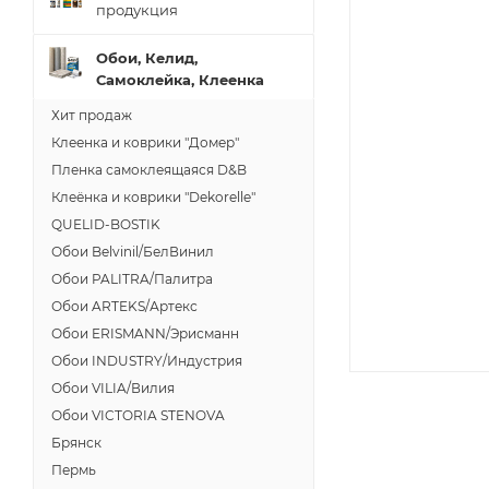
продукция
Обои, Келид,
Самоклейка, Клеенка
Хит продаж
Клеенка и коврики "Домер"
Пленка самоклеящаяся D&B
Клеёнка и коврики "Dekorelle"
QUELID-BOSTIK
Обои Belvinil/БелВинил
Обои PALITRA/Палитра
Обои ARTEKS/Артекс
Обои ERISMANN/Эрисманн
Обои INDUSTRY/Индустрия
Обои VILIA/Вилия
Обои VICTORIA STENOVA
Брянск
Пермь