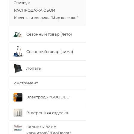
Элизиум
РАСПРОДАЖА ОБОИ
Клеенка и коврики "Мир клеенки"
Сезонный товар (лето)
Сезонный товар (зима)
Лопаты
Инструмент
Электроды "GOODEL"
Внутренняя отделка
Карнизы "Мир
карнизов"/ "BroDecor"