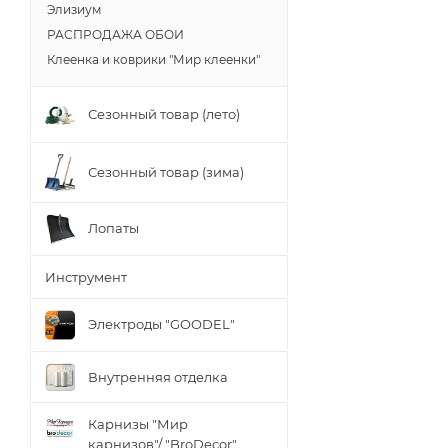
Элизиум
РАСПРОДАЖА ОБОИ
Клеенка и коврики "Мир клеенки"
Сезонный товар (лето)
Сезонный товар (зима)
Лопаты
Инструмент
Электроды "GOODEL"
Внутренняя отделка
Карнизы "Мир
карнизов"/ "BroDecor"