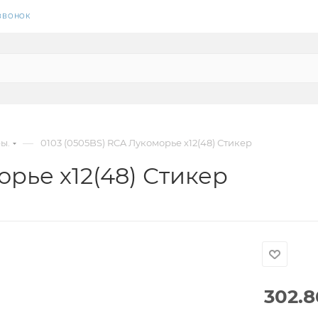
 ЗВОНОК
—
ы.
0103 (0505BS) RCA Лукоморье х12(48) Стикер
орье х12(48) Стикер
302.8