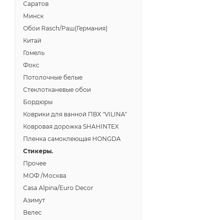
Саратов
Минск
Обои Rasch/Раш(Германия)
Китай
Гомель
Фокс
Потолочные белые
Стеклотканевые обои
Бордюры
Коврики для ванной ПВХ "VILINA"
Ковровая дорожка SHAHINTEX
Пленка самоклеющая HONGDA
Стикеры.
Прочее
МОФ /Москва
Casa Alpina/Euro Decor
Азимут
Велес