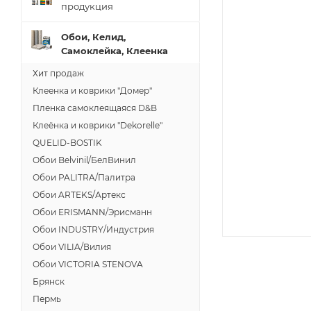
продукция
Обои, Келид,
Самоклейка, Клеенка
Хит продаж
Клеенка и коврики "Домер"
Пленка самоклеящаяся D&B
Клеёнка и коврики "Dekorelle"
QUELID-BOSTIK
Обои Belvinil/БелВинил
Обои PALITRA/Палитра
Обои ARTEKS/Артекс
Обои ERISMANN/Эрисманн
Обои INDUSTRY/Индустрия
Обои VILIA/Вилия
Обои VICTORIA STENOVA
Брянск
Пермь