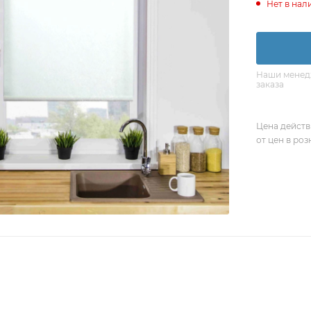
Нет в нал
Наши менедж
заказа
Цена действ
от цен в ро