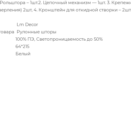
. Рольштора – 1шт.2. Цепочный механизм — 1шт. 3. Крепеж
верления) 2шт, 4. Кронштейн для откидной створки – 2шт. 
Lm Decor
товара
Рулонные шторы
100% ПЭ, Светопроницаемость до 50%
64*215
Белый