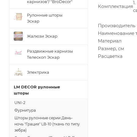
карнизов"/ "BroDecor"
1
Комплектация
с
Рулонные шторы
Эскар
Производитель
Наименование 
Жалюзи Эскар
Материал
Размер, см
Раздвижные карнизы
Расцветка
Телескоп Эскар
Электрика
LM DECOR рулонные
шторы
UNI-2
Фурнитура
Шторы рулонные серии День-
ночь "Грация" LB-10 (ткань по типу
зебра)