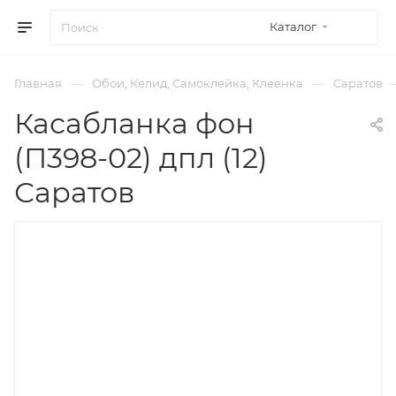
Каталог
—
—
Главная
Обои, Келид, Самоклейка, Клеенка
Саратов
Касабланка фон
(П398-02) дпл (12)
Саратов