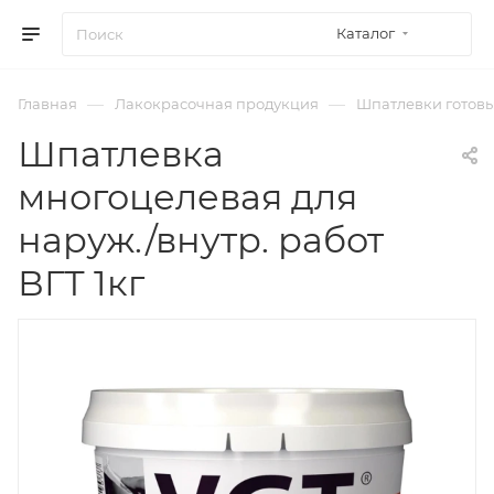
Каталог
—
—
Главная
Лакокрасочная продукция
Шпатлевки готов
Шпатлевка
многоцелевая для
наруж./внутр. работ
ВГТ 1кг