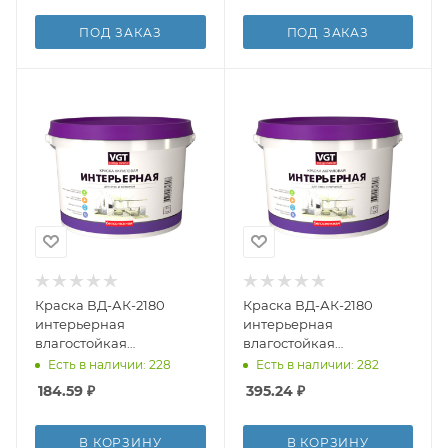
ПОД ЗАКАЗ
ПОД ЗАКАЗ
Краска ВД-АК-2180
Краска ВД-АК-2180
интерьерная
интерьерная
влагостойкая
влагостойкая
белоснежная ВГТ 1,5кг
белоснежная ВГТ 3кг
Есть в наличии: 228
Есть в наличии: 282
(6)
184.59
₽
395.24
₽
В КОРЗИНУ
В КОРЗИНУ