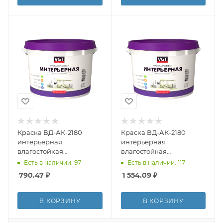
Краска ВД-АК-2180
Краска ВД-АК-2180
интерьерная
интерьерная
влагостойкая
влагостойкая
белоснежная ВГТ 7кг
белоснежная ВГТ 15кг
Есть в наличии: 97
Есть в наличии: 117
790.47
₽
1 554.09
₽
В КОРЗИНУ
В КОРЗИНУ