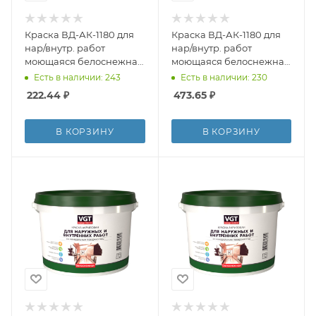
Краска ВД-АК-1180 для
Краска ВД-АК-1180 для
нар/внутр. работ
нар/внутр. работ
моющаяся белоснежная
моющаяся белоснежная
ВГТ 1,5кг
ВГТ 3кг
Есть в наличии: 243
Есть в наличии: 230
222.44
₽
473.65
₽
В КОРЗИНУ
В КОРЗИНУ