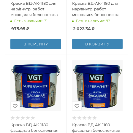
Краска ВД-АК-1180 для
Краска ВД-АК-1180 для
нар/внутр. работ
нар/внутр. работ
моющаяся белоснежная
моющаяся белоснежная
ВГТ 7кг
ВГТ 15кг
Есть в наличии: 31
Есть в наличии: 92
975.95
₽
2 022.34
₽
В КОРЗИНУ
В КОРЗИНУ
Краска ВД-АК-1180
Краска ВД-АК-1180
фасадная белоснежная
фасадная белоснежная