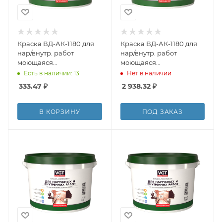
Краска ВД-АК-1180 для
Краска ВД-АК-1180 для
нар/внутр. работ
нар/внутр. работ
моющаяся
моющаяся
"SUPERWHITE" ВГТ 1,5кг
"SUPERWHITE" ВГТ 15кг
Есть в наличии: 13
Нет в наличии
ССС
333.47
₽
2 938.32
₽
В КОРЗИНУ
ПОД ЗАКАЗ