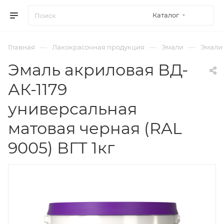
Каталог
—
—
—
Главная
Лакокрасочная продукция
Эмали
Эмали
Эмаль акриловая ВД-
АК-1179
универсальная
матовая черная (RAL
9005) ВГТ 1кг