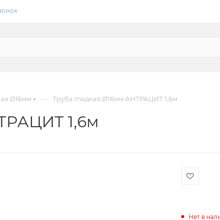
ЗВОНОК
—
кая Ø16мм
Труба гладкая Ø16мм АНТРАЦИТ 1,6м
ТРАЦИТ 1,6м
Нет в нал