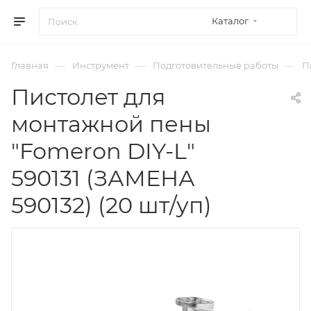
Каталог
—
—
—
Главная
Инструмент
Подготовительные работы
П
Пистолет для
монтажной пены
"Fomeron DIY-L"
590131 (ЗАМЕНА
590132) (20 шт/уп)