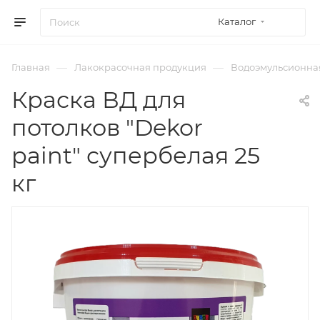
Каталог
—
—
Главная
Лакокрасочная продукция
Водоэмульсионна
Краска ВД для
потолков "Dekor
paint" супербелая 25
кг