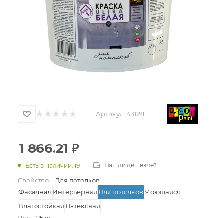
Артикул:
43128
1 866.21
₽
Нашли дешевле?
Есть в наличии: 19
Свойство
—
Для потолков
Фасадная
Интерьерная
Для потолков
Моющаяся
Влагостойкая
Латексная
Вес
—
25 кг