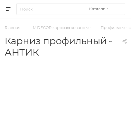
Каталог
—
—
Главная
LM DECOR карнизы кованные
Профильные к
Карниз профильный Флэт 
АНТИК