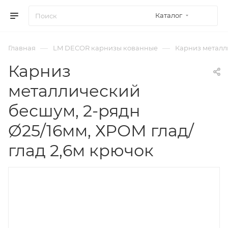
Каталог
—
—
Главная
LM DECOR карнизы кованные
Карниз металли
Карниз
металлический
бесшум, 2-рядн
Ø25/16мм, ХРОМ глад/
глад 2,6м крючок