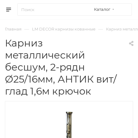
Каталог
—
—
Главная
LM DECOR карнизы кованные
Карниз металли
Карниз
металлический
бесшум, 2-рядн
Ø25/16мм, АНТИК вит/
глад 1,6м крючок