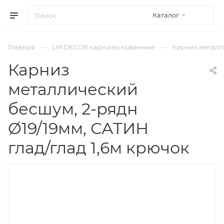
Каталог
—
—
Главная
LM DECOR карнизы кованные
Карниз металли
Карниз
металлический
бесшум, 2-рядн
Ø19/19мм, САТИН
глад/глад 1,6м крючок