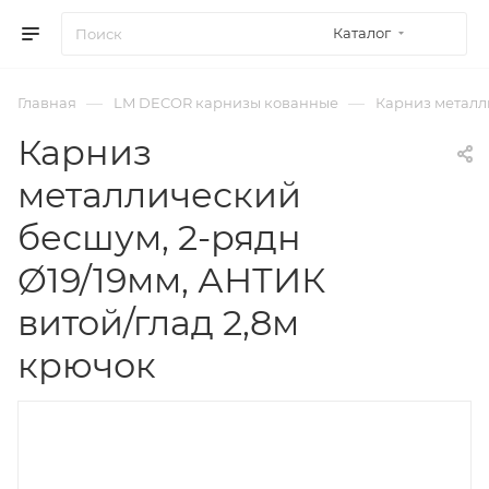
Каталог
—
—
Главная
LM DECOR карнизы кованные
Карниз металли
Карниз
металлический
бесшум, 2-рядн
Ø19/19мм, АНТИК
витой/глад 2,8м
крючок