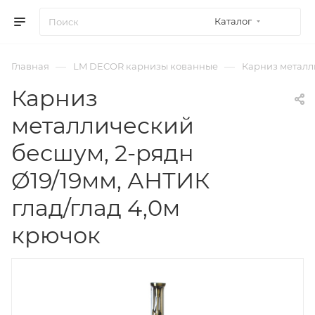
Каталог
—
—
Главная
LM DECOR карнизы кованные
Карниз металли
Карниз
металлический
бесшум, 2-рядн
Ø19/19мм, АНТИК
глад/глад 4,0м
крючок