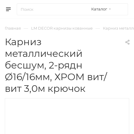
Каталог
—
—
Главная
LM DECOR карнизы кованные
Карниз металли
Карниз
металлический
бесшум, 2-рядн
Ø16/16мм, ХРОМ вит/
вит 3,0м крючок