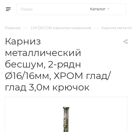
Каталог
—
—
Главная
LM DECOR карнизы кованные
Карниз металли
Карниз
металлический
бесшум, 2-рядн
Ø16/16мм, ХРОМ глад/
глад 3,0м крючок