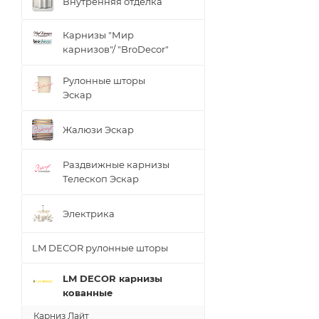
Внутренняя отделка
Карнизы "Мир
карнизов"/ "BroDecor"
Рулонные шторы
Эскар
Жалюзи Эскар
Раздвижные карнизы
Телескоп Эскар
Электрика
LM DECOR рулонные шторы
LM DECOR карнизы
кованные
Карниз Лайт