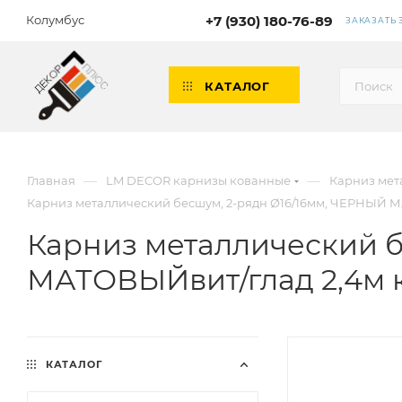
Колумбус
+7 (930) 180-76-89
ЗАКАЗАТЬ
КАТАЛОГ
—
—
Главная
LM DECOR карнизы кованные
Карниз мета
Карниз металлический бесшум, 2-рядн Ø16/16мм, ЧЕРНЫЙ 
Карниз металлический б
МАТОВЫЙвит/глад 2,4м 
КАТАЛОГ