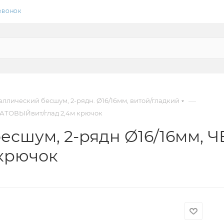
 ЗВОНОК
—
ллический бесшум, 2-рядн. Ø16/16мм, витой/гладкий
МАТОВЫЙвит/глад 2,4м крючок
есшум, 2-рядн Ø16/16мм,
крючок