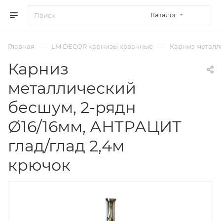
Каталог
—
—
Главная
LM DECOR карнизы кованные
Карниз металли
Карниз
металлический
бесшум, 2-рядн
Ø16/16мм, АНТРАЦИТ
глад/глад 2,4м
крючок