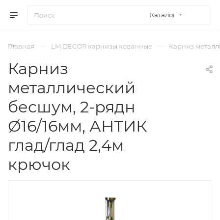
Каталог
—
—
Главная
LM DECOR карнизы кованные
Карниз металли
Карниз
металлический
бесшум, 2-рядн
Ø16/16мм, АНТИК
глад/глад 2,4м
крючок