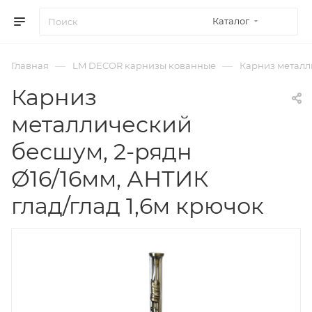
Каталог
—
—
Главная
LM DECOR карнизы кованные
Карниз металли
Карниз
металлический
бесшум, 2-рядн
Ø16/16мм, АНТИК
глад/глад 1,6м крючок