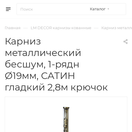
Каталог
—
—
Главная
LM DECOR карнизы кованные
Карниз металли
Карниз
металлический
бесшум, 1-рядн
Ø19мм, САТИН
гладкий 2,8м крючок