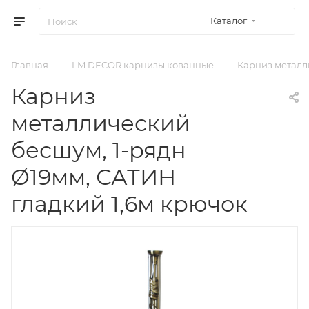
Каталог
—
—
Главная
LM DECOR карнизы кованные
Карниз металли
Карниз
металлический
бесшум, 1-рядн
Ø19мм, САТИН
гладкий 1,6м крючок