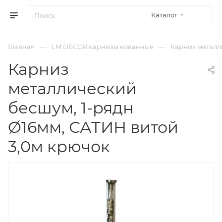
Каталог
—
—
Главная
LM DECOR карнизы кованные
Карниз металли
Карниз
металлический
бесшум, 1-рядн
Ø16мм, САТИН витой
3,0м крючок