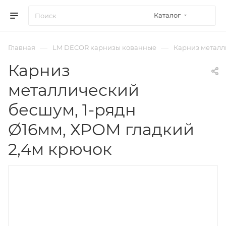
Каталог
—
—
Главная
LM DECOR карнизы кованные
Карниз металли
Карниз
металлический
бесшум, 1-рядн
Ø16мм, ХРОМ гладкий
2,4м крючок