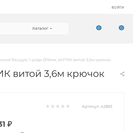
ВОЙТИ
0
0
Каталог
ский бесшум, 1-рядн Ø16мм, АНТИК витой 3,6м крючок
ИК витой 3,6м крючок
Артикул:
42883
31
₽