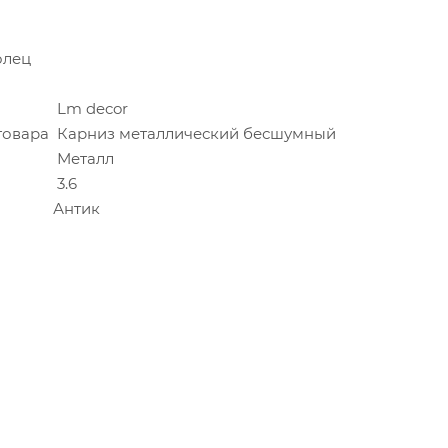
олец
Lm decor
товара
Карниз металлический бесшумный
Металл
3.6
Антик