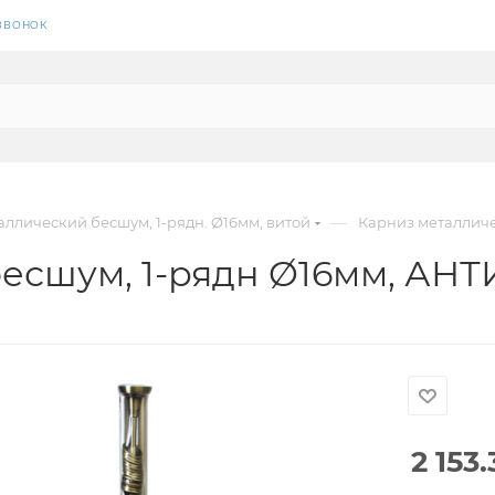
 ЗВОНОК
—
аллический бесшум, 1-рядн. Ø16мм, витой
Карниз металличе
есшум, 1-рядн Ø16мм, АНТ
2 153.