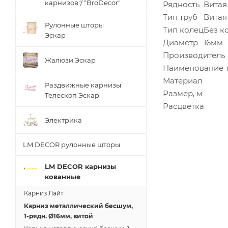
карнизов"/ "BroDecor"
Рядность
Витая
Тип труб
Витая
Рулонные шторы
Тип колец
Без к
Эскар
Диаметр
16мм
Производитель
Жалюзи Эскар
Наименование 
Материал
Раздвижные карнизы
Размер, м
Телескоп Эскар
Расцветка
Электрика
LM DECOR рулонные шторы
LM DECOR карнизы
кованные
Карниз Лайт
Карниз металлический бесшум,
1-рядн. Ø16мм, витой