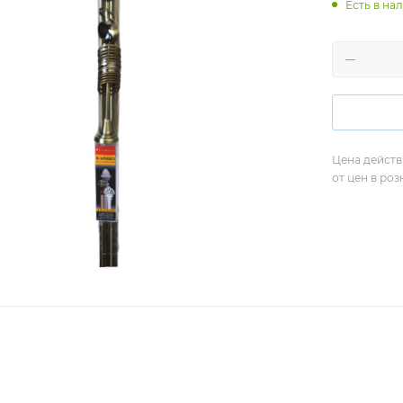
Есть в нал
Цена действ
от цен в ро