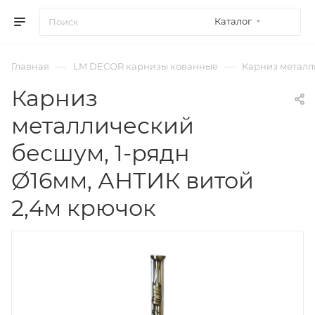
Каталог
—
—
Главная
LM DECOR карнизы кованные
Карниз металли
Карниз
металлический
бесшум, 1-рядн
Ø16мм, АНТИК витой
2,4м крючок