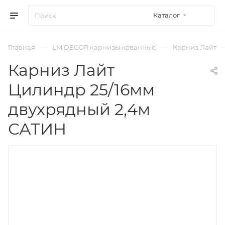
Каталог
—
—
Главная
LM DECOR карнизы кованные
Карниз Лайт
Карниз Лайт
Цилиндр 25/16мм
двухрядный 2,4м
САТИН