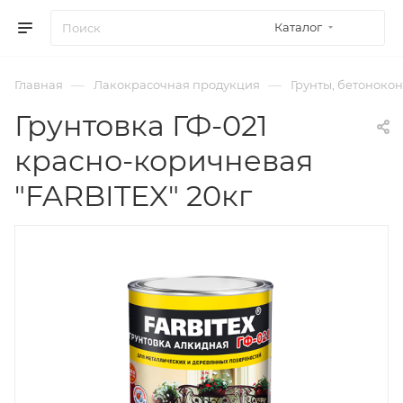
Каталог
—
—
Главная
Лакокрасочная продукция
Грунты, бетонокон
Грунтовка ГФ-021
красно-коричневая
"FARBITEX" 20кг