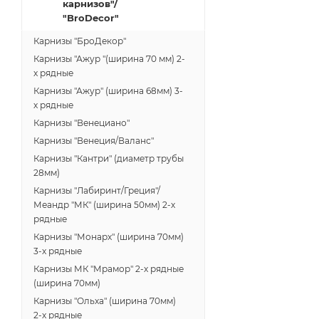
карнизов"/
"BroDecor"
Карнизы "БроДекор"
Карнизы "Ажур "(ширина 70 мм) 2-
х рядные
Карнизы "Ажур" (ширина 68мм) 3-
х рядные
Карнизы "Венециано"
Карнизы "Венеция/Валанс"
Карнизы "Кантри" (диаметр трубы
28мм)
Карнизы "Лабиринт/Греция"/
Меандр "МК" (ширина 50мм) 2-х
рядные
Карнизы "Монарх" (ширина 70мм)
3-х рядные
Карнизы МК "Мрамор" 2-х рядные
(ширина 70мм)
Карнизы "Ольха" (ширина 70мм)
2-х рядные