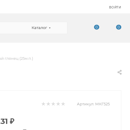
ВОЙТИ
0
0
Каталог
й глянец (25м.п.)
Артикул:
МКГ525
.31
₽