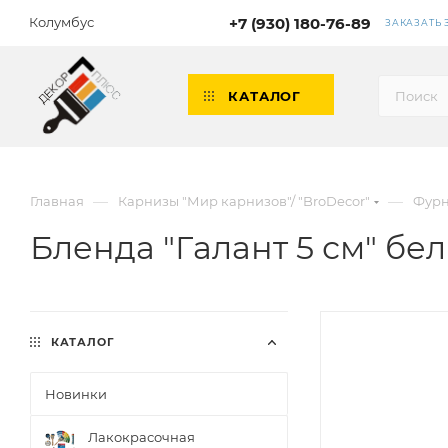
Колумбус
+7 (930) 180-76-89
ЗАКАЗАТЬ
КАТАЛОГ
—
—
Главная
Карнизы "Мир карнизов"/ "BroDecor"
Фурн
Бленда "Галант 5 см" бел
КАТАЛОГ
Новинки
Лакокрасочная