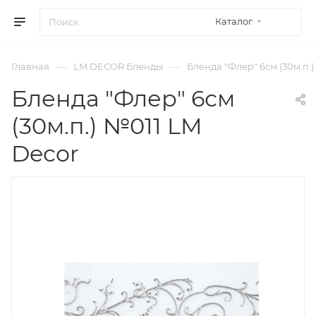
Каталог
—
—
Главная
LM DECOR Бленды
Бленда "Флер" 6см (30м.п.
Бленда "Флер" 6см
(30м.п.) №011 LM
Decor