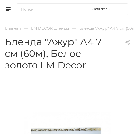
Каталог
—
—
Главная
LM DECOR Бленды
Бленда "Ажур" А4 7 см (60м
Бленда "Ажур" А4 7
см (60м), Белое
золото LM Decor