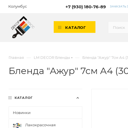
Колумбус
+7 (930) 180-76-89
ЗАКАЗАТЬ
КАТАЛОГ
—
—
Главная
LM DECOR Бленды
Бленда "Ажур" 7см А4 (
Бленда "Ажур" 7см А4 (3
КАТАЛОГ
Новинки
Лакокрасочная